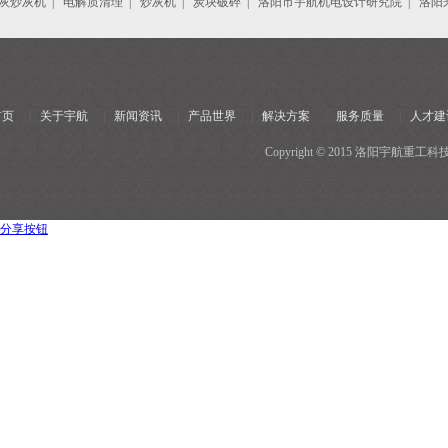
灰炒灰机
|
电解质清理
|
炒灰机
|
炭块破碎
|
洛阳市宇航机电设计研究院
|
洛阳
首页
|
关于宇航
|
新闻资讯
|
产品世界
|
解决方案
|
服务质量
|
人才建
Copyright © 2015 洛阳宇
分享按钮